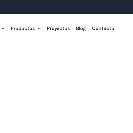
Productos
Proyectos
Blog
Contacto
Soluciones de Vivienda
 su proyecto de c
nciado con crédito